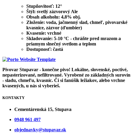
Stupňovitosť:
12°
Štýl:
svetlý zázvorový Ale
Obsah alkoholu:
4,8% obj.
Zloženie:
voda,
jačmenný slad
, chmeľ, pivovarské
kvasnice, zázvor (ďumbier)
Kvasenie:
vrchné
Skladovanie:
5-10 °C - chráňte pred mrazom a
priamym slnečný svetlom a teplom
Dostupnosť:
častá
Pivovar Stupavar - konečne pivo! Lokálne, slovenské, poctivé,
nepasterizované, nefiltrované. Vyrobené zo základných surovín
- sladu, chmeľu, kvasníc. Či si fanúšik ležiakov, alebo vrchne
kvasených, u nás si vyberieš.
KONTAKTY
Cementárenská 15, Stupava
0948 961 497
objednavky@stupavar.sk