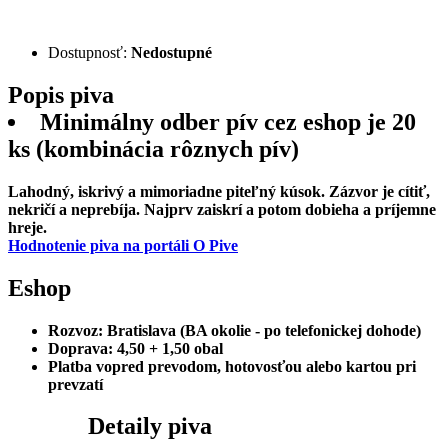
Dostupnosť:
Nedostupné
Popis
piva
Minimálny odber pív cez eshop je 20
ks (kombinácia rôznych pív)
Lahodný, iskrivý a mimoriadne piteľný kúsok. Zázvor je cítiť,
nekričí a neprebíja. Najprv zaiskrí a potom dobieha a príjemne
hreje.
Hodnotenie piva na portáli O Pive
Eshop
Rozvoz:
Bratislava (BA okolie - po telefonickej dohode)
Doprava:
4,50 + 1,50 obal
Platba
vopred prevodom, hotovosťou alebo kartou pri
prevzatí
Detaily
piva