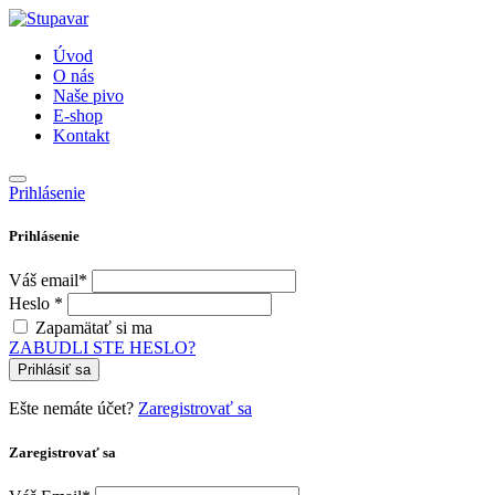
Úvod
O nás
Naše pivo
E-shop
Kontakt
Prihlásenie
Prihlásenie
Váš email*
Heslo *
Zapamätať si ma
ZABUDLI STE HESLO?
Prihlásiť sa
Ešte nemáte účet?
Zaregistrovať sa
Zaregistrovať sa