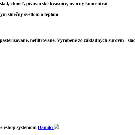
slad
, chmeľ, pivovarské kvasnice, ovocný koncentrát
ym slnečný svetlom a teplom
pasterizované, nefiltrované. Vyrobené zo základných surovín - slad
né eshop systémom
Damiki