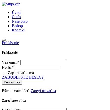
Úvod
O nás
Naše pivo
E-shop
Kontakt
Prihlásenie
Prihlásenie
Váš email*
Heslo *
Zapamätať si ma
ZABUDLI STE HESLO?
Prihlásiť sa
Ešte nemáte účet?
Zaregistrovať sa
Zaregistrovať sa