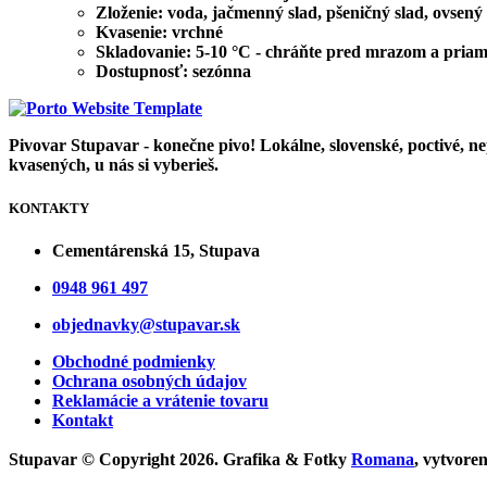
Zloženie:
voda,
jačmenný slad, pšeničný slad, ovsený 
Kvasenie:
vrchné
Skladovanie:
5-10 °C - chráňte pred mrazom a priam
Dostupnosť:
sezónna
Pivovar Stupavar - konečne pivo! Lokálne, slovenské, poctivé, ne
kvasených, u nás si vyberieš.
KONTAKTY
Cementárenská 15, Stupava
0948 961 497
objednavky@stupavar.sk
Obchodné podmienky
Ochrana osobných údajov
Reklamácie a vrátenie tovaru
Kontakt
Stupavar © Copyright 2026. Grafika & Fotky
Romana
, vytvore