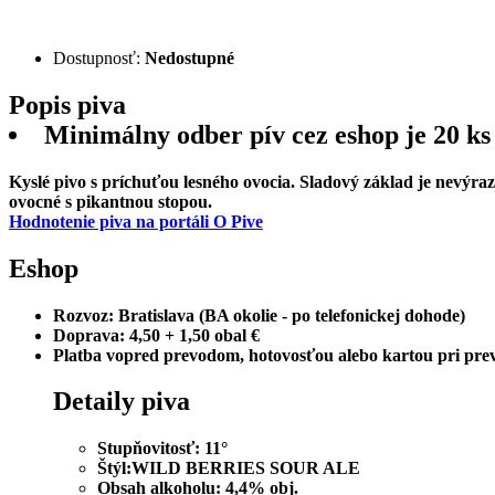
Dostupnosť:
Nedostupné
Popis
piva
Minimálny odber pív cez eshop je 20 ks
Kyslé pivo s príchuťou lesného ovocia. Sladový základ je nevýraz
ovocné s pikantnou stopou.
Hodnotenie piva na portáli O Pive
Eshop
Rozvoz:
Bratislava (BA okolie - po telefonickej dohode)
Doprava:
4,50 + 1,50 obal €
Platba
vopred prevodom, hotovosťou alebo kartou pri prev
Detaily
piva
Stupňovitosť:
11°
Štýl:
WILD BERRIES SOUR ALE
Obsah alkoholu:
4,4% obj.