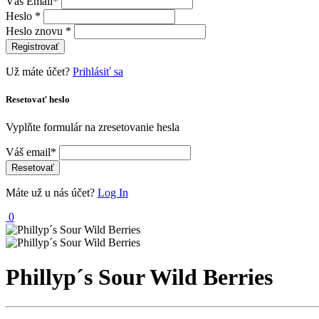
Váš Email*
Heslo *
Heslo znovu *
Registrovať
Už máte účet?
Prihlásiť sa
Resetovať heslo
Vyplňte formulár na zresetovanie hesla
Váš email*
Resetovať
Máte už u nás účet?
Log In
0
Phillyp´s Sour Wild Berries