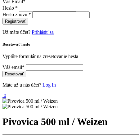
Váš Email*
Heslo *
Heslo znovu *
Registrovať
Už máte účet?
Prihlásiť sa
Resetovať heslo
Vyplňte formulár na zresetovanie hesla
Váš email*
Resetovať
Máte už u nás účet?
Log In
0
Pivovica 500 ml / Weizen