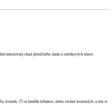
nú intenzívnej chuti pšeničného sladu a orieškových tónov.
, kvasníc. Či si fanúšik ležiakov, alebo vrchne kvasených, u nás si