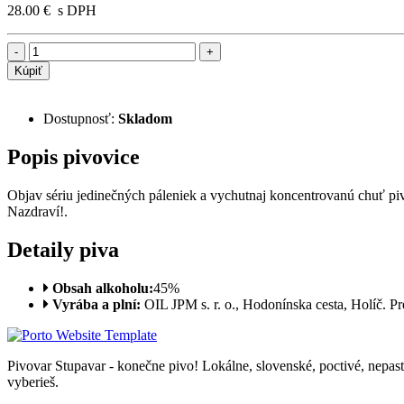
28.00 €
s DPH
Kúpiť
Dostupnosť:
Skladom
Popis
pivovice
Objav sériu jedinečných páleniek a vychutnaj koncentrovanú chuť piv
Nazdraví!.
Detaily
piva
Obsah alkoholu:
45%
Vyrába a plní:
OIL JPM s. r. o., Hodonínska cesta, Holíč. 
Pivovar Stupavar - konečne pivo! Lokálne, slovenské, poctivé, nepast
vyberieš.